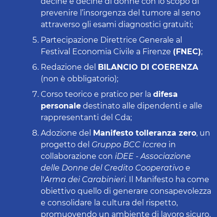
decine e decine di donne con lo scopo di
prevenire l’insorgenza del tumore al seno
attraverso gli esami diagnostici gratuiti;
Partecipazione Direttrice Generale al
Festival Economia Civile a Firenze
(FNEC)
;
Redazione del
BILANCIO DI COERENZA
(non è obbligatorio);
Corso teorico e pratico per la
difesa
personale
destinato alle dipendenti e alle
rappresentanti del Cda;
Adozione del
Manifesto tolleranza zero
, un
progetto del
Gruppo BCC Iccrea
in
collaborazione con
iDEE - Associazione
delle Donne del Credito Cooperativo
e
l'
Arma dei Carabinieri
. Il Manifesto ha come
obiettivo quello di generare consapevolezza
e consolidare la cultura del rispetto,
promuovendo un ambiente di lavoro sicuro,