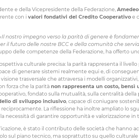
residente e della Vicepresidente della Federazione,
Amedeo
erente con i
valori fondativi del Credito Cooperativo
e c
«
Il nostro impegno verso la parità di genere è fondamen
er il futuro delle nostre BCC e della comunità che serv
uppo delle competenze della Federazione, ha offerto uno 
ettiva culturale precisa: la parità rappresenta il livell
ace di generare sistemi realmente equi e, di conseguenz
visione trasversale che attraversa i modelli organizzativi,
con forza che la parità
non rappresenta un costo, bensì 
perativo, fondato sulla mutualità, sulla centralità della
llo di sviluppo inclusivo
, capace di coniugare sosteni
 reciprocamente. La riflessione ha inoltre ampliato lo sg
la necessità di garantire opportunità e valorizzazione in tu
ficazione, è stato il contributo delle società che hann
olo sul piano tecnico, ma soprattutto su quello culturale 