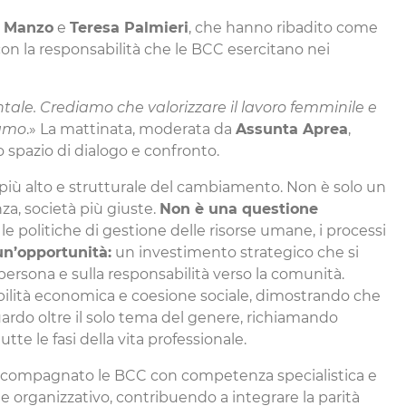
 Manzo
e
Teresa Palmieri
, che hanno ribadito come
on la responsabilità che le BCC esercitano nei
tale. Crediamo che valorizzare il lavoro femminile e
iamo
.» La mattinata, moderata da
Assunta Aprea
,
spazio di dialogo e confronto.
o più alto e strutturale del cambiamento. Non è solo un
a, società più giuste.
Non è una questione
 le politiche di gestione delle risorse umane, i processi
un’opportunità:
un investimento strategico che si
 persona e sulla responsabilità verso la comunità.
bilità economica e coesione sociale, dimostrando che
uardo oltre il solo tema del genere, richiamando
tte le fasi della vita professionale.
o accompagnato le BCC con competenza specialistica e
e organizzativo, contribuendo a integrare la parità