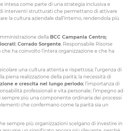
 intesa come parte di una strategia inclusiva e
i interventi strutturati che permettano di attivare
re la cultura aziendale dall’interno, rendendola più
’Amministrazione della
BCC Campania Centro;
ocrati
;
Corrado Sorgente
, Responsabile Risorse
 che ha coinvolto l’intera organizzazione e che ha
olare una cultura attenta e rispettosa; l’urgenza di
a piena realizzazione della parità; la necessità di
zione e crescita nel lungo periodo
; l’importanza di
onsabilità professionali e vita personale; l’impegno ad
enti sempre più una componente ordinaria dei processi
i elementi che confermano come la parità sia un
he sempre più organizzazioni scelgano di investire in
a assume un significato ancora più rilevante, perché