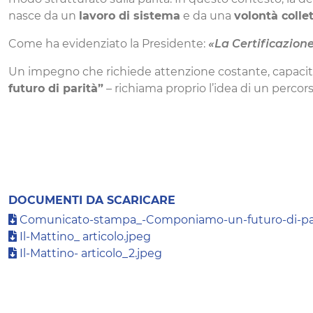
nasce da un
lavoro di sistema
e da una
volontà colle
Come ha evidenziato la Presidente:
«La Certificazione
Un impegno che richiede attenzione costante, capacità di
futuro di parità”
– richiama proprio l’idea di un perco
DOCUMENTI DA SCARICARE
Comunicato-stampa_-Componiamo-un-futuro-di-par
Il-Mattino_ articolo.jpeg
Il-Mattino- articolo_2.jpeg