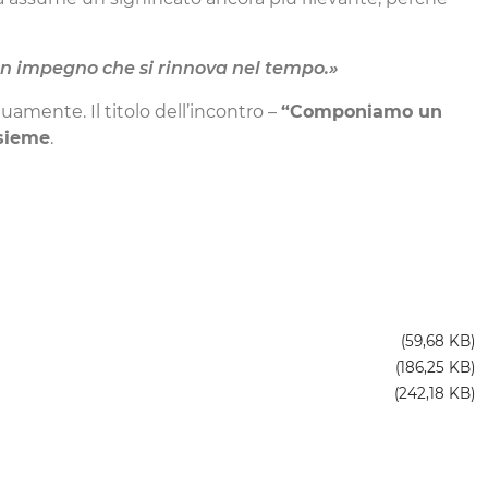
 un impegno che si rinnova nel tempo.»
uamente. Il titolo dell’incontro –
“Componiamo un
nsieme
.
(59,68 KB)
(186,25 KB)
(242,18 KB)