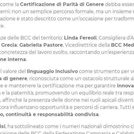
o come la
Certificazione di Parità di Genere
debba essere
nterni: non un semplice percorso formale, ma un insieme d
azione è stato descritto come un’occasione per trasforma
e.
ze delle BCC del territorio:
Linda Fereoli
, Consigliera d
Grecia
;
Gabriella Pastore
, Vicedirettrice della
BCC Medi
a concretezza del lavoro svolto, raccontando un’esperienza
one interna
.
l valore del
linguaggio inclusivo
come strumento per veic
a di genere
, riconosciuta come un ostacolo strutturale all
re e mantenere la certificazione ma per garantire
innova
à e la paternità, promuovendo un equilibrio reale tra resp
e
, affinché la presenza delle donne nei ruoli apicali div
ora influenzano opportunità e percorsi di carriera. Tutt
, continuità e responsabilità condivisa
.
isi
, ha sottolineato come i numeri nazionali dimostrino c
decisione delle BCC della Federazione Campania e Calabri