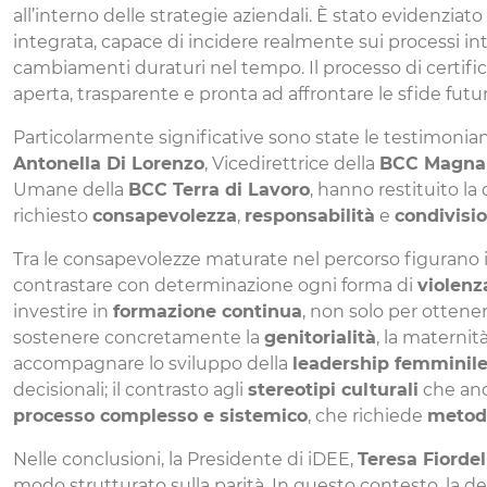
all’interno delle strategie aziendali. È stato evidenziat
integrata, capace di incidere realmente sui processi i
cambiamenti duraturi nel tempo. Il processo di certific
aperta, trasparente e pronta ad affrontare le sfide futur
Particolarmente significative sono state le testimonian
Antonella Di Lorenzo
, Vicedirettrice della
BCC Magna 
Umane della
BCC Terra di Lavoro
, hanno restituito l
richiesto
consapevolezza
,
responsabilità
e
condivisi
Tra le consapevolezze maturate nel percorso figurano i
contrastare con determinazione ogni forma di
violenz
investire in
formazione continua
, non solo per ottene
sostenere concretamente la
genitorialità
, la maternit
accompagnare lo sviluppo della
leadership femminil
decisionali; il contrasto agli
stereotipi culturali
che anc
processo complesso e sistemico
, che richiede
metodo
Nelle conclusioni, la Presidente di iDEE,
Teresa Fiordel
modo strutturato sulla parità. In questo contesto, la 