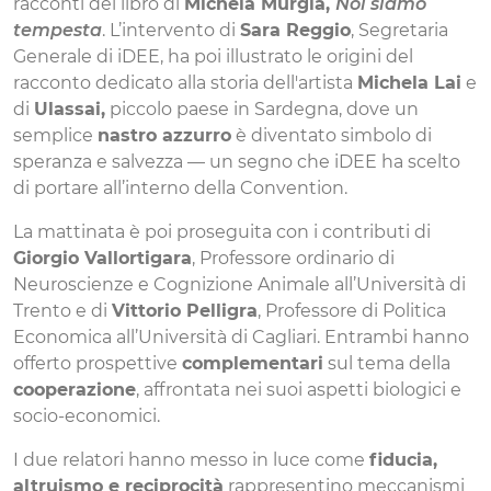
racconti del libro di
Michela Murgia,
Noi siamo
tempesta
. L’intervento di
Sara Reggio
, Segretaria
Generale di iDEE, ha poi illustrato le origini del
racconto dedicato alla storia dell'artista
Michela Lai
e
di
Ulassai,
piccolo paese in Sardegna, dove un
semplice
nastro azzurro
è diventato simbolo di
speranza e salvezza — un segno che iDEE ha scelto
di portare all’interno della Convention.
La mattinata è poi proseguita con i contributi di
Giorgio Vallortigara
, Professore ordinario di
Neuroscienze e Cognizione Animale all’Università di
Trento e di
Vittorio Pelligra
, Professore di Politica
Economica all’Università di Cagliari. Entrambi hanno
offerto prospettive
complementari
sul tema della
cooperazione
, affrontata nei suoi aspetti biologici e
socio-economici.
I due relatori hanno messo in luce come
fiducia,
altruismo e reciprocità
rappresentino meccanismi