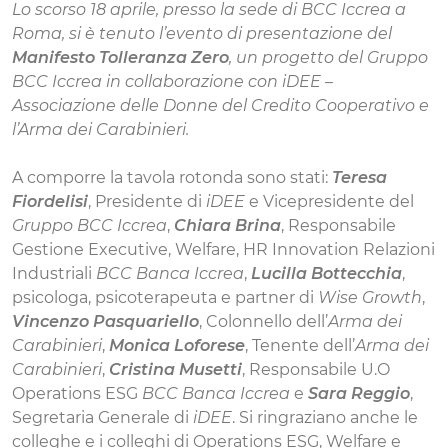
Lo scorso 18 aprile, presso la sede di BCC Iccrea a
Roma, si è tenuto l’evento di presentazione del
Manifesto Tolleranza Zero
, un progetto del
Gruppo
BCC
Iccrea
in collaborazione con
iDEE –
Associazione delle Donne del Credito Cooperativo
e
l’
Arma dei Carabinieri
.
A comporre la tavola rotonda sono stati:
Teresa
Fiordelisi
, Presidente di
iDEE
e Vicepresidente del
Gruppo BCC Iccrea
,
Chiara Brina
, Responsabile
Gestione Executive, Welfare, HR Innovation Relazioni
Industriali
BCC Banca Iccrea
,
Lucilla Bottecchia
,
psicologa, psicoterapeuta e partner di
Wise Growth
,
Vincenzo Pasquariello
, Colonnello dell’
Arma dei
Carabinieri
,
Monica Loforese
, Tenente dell’
Arma dei
Carabinieri
,
Cristina Musetti
, Responsabile U.O
Operations ESG
BCC Banca Iccrea
e
Sara Reggio
,
Segretaria Generale di
iDEE
. Si ringraziano anche le
colleghe e i colleghi di Operations ESG, Welfare e